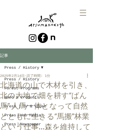
記事
Press / History
2025年2月14日
読了時間: 1分
Press / History
北海道の山で木材を引き、
Forest Programs
北の大地で畑を耕す“ばん
Wood & Products
馬” 人馬一体となって自然
Press | TV & Video
とともに生きる“馬搬”林業
Press｜Web Media
という仕事…森を維持して
Press｜Newspaper