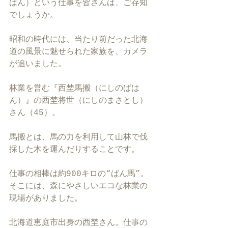
はん）という仕事を皆さんは、ご存知
allowfullscreen></iframe>
でしょうか。
昭和の時代には、当たり前だった北海
道の風景に魅せられた家族を、カメラ
が追いました。
林業を営む『西埜馬搬（にしのばは
ん）』の西埜将世（にしのまさとし）
さん（45）。
馬搬とは、馬の力を利用して山林で伐
採した木を運んだりすることです。
仕事の相棒は約900キロの“ばん馬”。
そこには、森にやさしいエコな林業の
現場がありました。
北海道恵庭市出身の西埜さん。仕事の