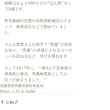
相棒はおよそ900キロの“ばん馬”カッ
プ9歳です。
野生動物の生態や自然体験施設のスタ
ッフ、林業会社などで勤めていまし
た。
そんな西埜さんが岩手で“馬搬”の存在
を知り、“馬搬”の本場とされるヨーロ
ッパを訪ねるなど、学びを重ねます。
そして2017年に、一家4人で北海道の
厚真町に移住。馬搬林業家としての
日々が始まりました。"
馬搬
西埜馬搬
厚真町
林業
馬
Press | TV & Video