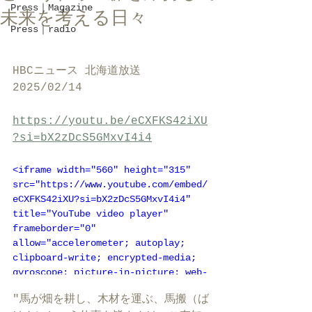
Press｜Magazine
未来を考える日々
Press｜radio
HBCニュース 北海道放送
2025/02/14
https://youtu.be/eCXFKS42iXU
?si=bX2zDcS5GMxvI4i4
<iframe width="560" height="315" 
src="https://www.youtube.com/embed/
eCXFKS42iXU?si=bX2zDcS5GMxvI4i4" 
title="YouTube video player" 
frameborder="0" 
allow="accelerometer; autoplay; 
clipboard-write; encrypted-media; 
gyroscope; picture-in-picture; web-
share" referrerpolicy="strict-
"馬が畑を耕し、木材を運ぶ、馬搬（ば
origin-when-cross-origin" 